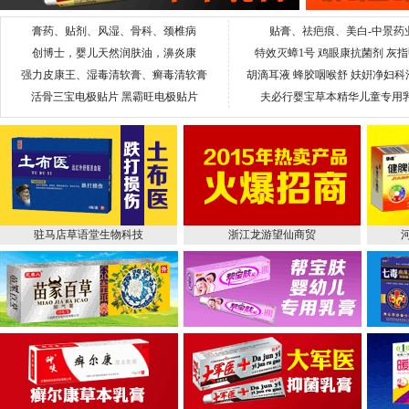
膏药、贴剂、风湿、骨科、颈椎病
贴膏、祛疤痕、美白-中景药
创博士，婴儿天然润肤油，濞炎康
特效灭蟑1号 鸡眼康抗菌剂 灰
强力皮康王、湿毒清软膏、癣毒清软膏
胡滴耳液 蜂胶咽喉舒 妋姸净妇科
活骨三宝电极贴片 黑霸旺电极贴片
夫必行婴宝草本精华儿童专用
驻马店草语堂生物科技
浙江龙游望仙商贸