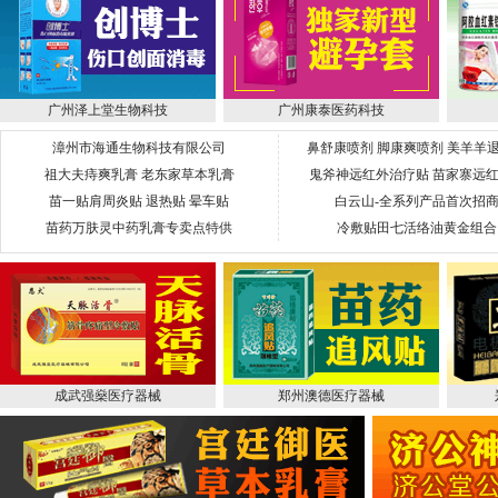
广州泽上堂生物科技
广州康泰医药科技
漳州市海通生物科技有限公司
鼻舒康喷剂 脚康爽喷剂 美羊羊
祖大夫痔爽乳膏 老东家草本乳膏
鬼斧神远红外治疗贴 苗家寨远
苗一贴肩周炎贴 退热贴 晕车贴
白云山-全系列产品首次招
苗药万肤灵中药乳膏专卖点特供
冷敷贴田七活络油黄金组合
成武强燊医疗器械
郑州澳德医疗器械