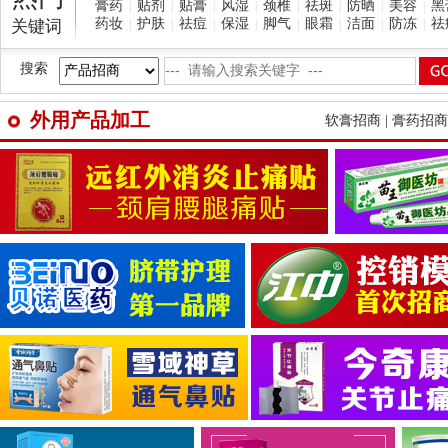
膏药
贴剂
贴膏
风湿
颈椎
祛斑
防晒
美容
黑
|
|
|
|
|
|
|
|
药妆
护肤
祛痘
保湿
脚气
眼霜
洁面
防冻
祛
关键词
|
|
|
|
|
|
|
|
搜索
外用产品加工
软膏招商 | 膏药招商