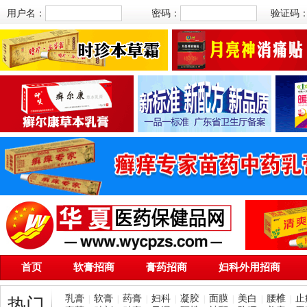
用户名：
密码：
验证码
首页
软膏招商
膏药招商
妇科外用招商
乳膏
软膏
药膏
妇科
凝胶
面膜
美白
腰椎
止
|
|
|
|
|
|
|
|
热门