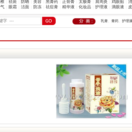
颈椎
祛斑
防晒
美容
黑膏药
正骨膏
太极膏
肩周炎
鸡眼贴
|
|
|
|
|
|
|
|
|
脚气
眼霜
洁面
防冻
祛痘膏
精华液
化妆品
护理液
滴眼液
|
|
|
|
|
|
|
|
|
乳膏
、
膏药
、
护理