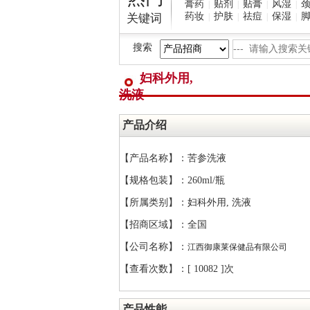
膏药
贴剂
贴膏
风湿
|
|
|
|
药妆
护肤
祛痘
保湿
关键词
|
|
|
|
搜索
妇科外用,
洗液
产品介绍
【产品名称】：苦参洗液
【规格包装】：260ml/瓶
【所属类别】：妇科外用, 洗液
【招商区域】：全国
【公司名称】：
江西御康莱保健品有限公司
【查看次数】：[
10082 ]次
产品性能