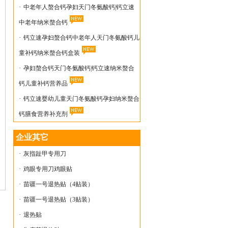
·
中老年人螯合钙孕妇天门冬氨酸钙|钙立速
中老年纳米螯合钙
·
钙立速孕妇螯合钙中老年人天门冬氨酸钙儿
童补钙纳米螯合钙盒装
·
孕妇螯合钙天门冬氨酸钙|钙立速纳米螯合
钙儿童补钙营养品
·
钙立速婴幼儿童天门冬氨酸钙孕妇纳米螯合
钙膳食营养补充剂
企业其它
·
灰指趾甲专用刀
·
鸡眼专用刀鸡眼贴
·
苗疆一号退热贴（4贴装）
·
苗疆一号退热贴（3贴装）
·
退热贴