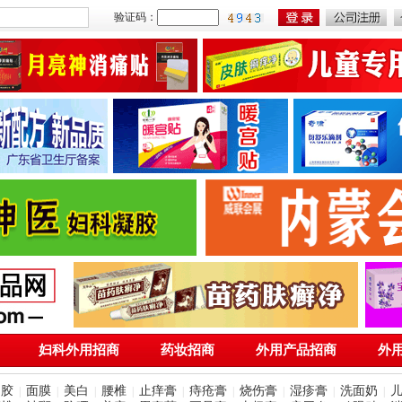
验证码：
妇科外用招商
药妆招商
外用产品招商
外
凝胶
面膜
美白
腰椎
止痒膏
痔疮膏
烧伤膏
湿疹膏
洗面奶
|
|
|
|
|
|
|
|
|