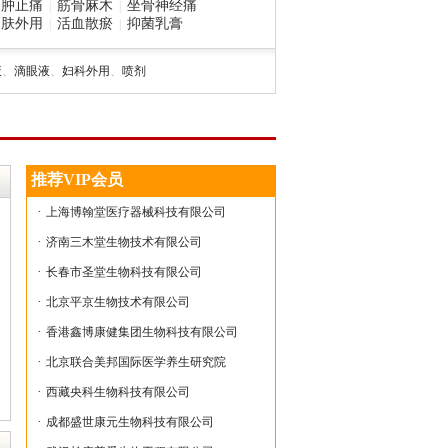
消肿止痛
筋骨麻木
坐骨神经痛
|
|
皮肤外用
活血散瘀
抑菌乳膏
|
|
液
、
滴眼液
、
妇科外用
、
喷剂
推荐VIP会员
·
上海博翰堂医疗器械科技有限公司
·
济南三木堂生物技术有限公司
·
长春市圣堂生物科技有限公司
·
北京平京生物技术有限公司
·
香港鑫博康健集团生物科技有限公司
·
北京联合美邦国际医学养生研究院
·
西藏央科生物科技有限公司
·
成都盛世康元生物科技有限公司