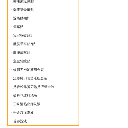
·
御康莱退热贴
·
御康莱晕车贴
·
退热贴4贴
·
晕车贴
·
宝宝驱蚊贴1
·
肚脐晕车贴2贴
·
肚脐晕车贴
·
宝宝驱蚊贴
·
修脚刀泡足液组合装
·
江修脚刀老苗汤组合装
·
足轻松修脚刀泡足液组合装
·
妇科花红科洗液
·
三味清热止痒洗液
·
千金湿痒洗液
·
苦参洗液