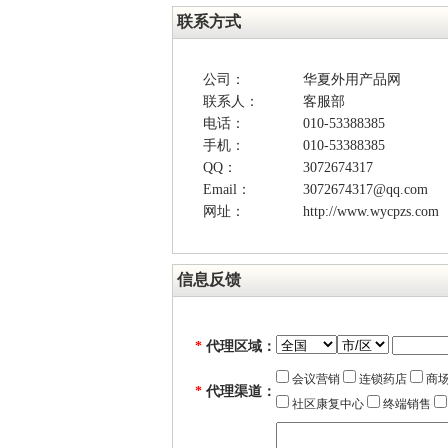
联系方式
公司：
华夏外用产品网
联系人：
客服部
电话：
010-53388385
手机：
010-53388385
QQ：
3072674317
Email：
3072674317@qq.com
网址：
http://www.wycpzs.com
信息反馈
*
代理区域：
会议营销
连锁药店
商场
*
代理渠道：
社区康复中心
终端销售