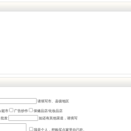
请填写市、县级地区
/超市
广告炒作
保健品店/化妆品店
批发
如还有其他渠道，请填写
我是个人，想购买点家里自己吃。