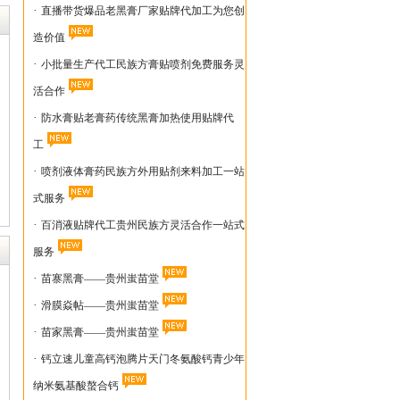
·
直播带货爆品老黑膏厂家贴牌代加工为您创
造价值
·
小批量生产代工民族方膏贴喷剂免费服务灵
活合作
·
防水膏贴老膏药传统黑膏加热使用贴牌代
工
·
喷剂液体膏药民族方外用贴剂来料加工一站
式服务
·
百消液贴牌代工贵州民族方灵活合作一站式
服务
·
苗寨黑膏——贵州蚩苗堂
·
滑膜焱帖——贵州蚩苗堂
·
苗家黑膏——贵州蚩苗堂
·
钙立速儿童高钙泡腾片天门冬氨酸钙青少年
纳米氨基酸螯合钙