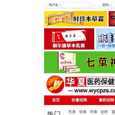
用户名：
密码：
首页
软膏招商
膏药招商
乳膏
软膏
药膏
妇科
|
|
|
|
热门