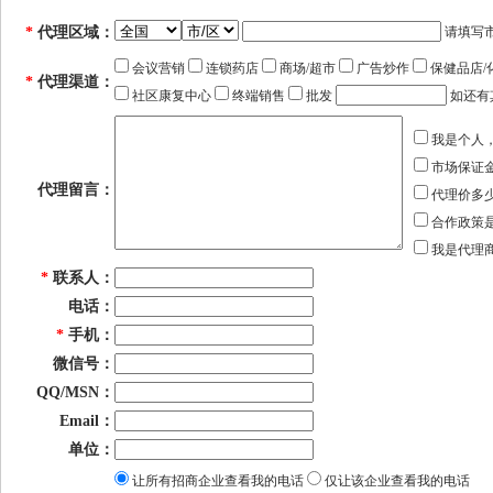
*
代理区域：
请填写
会议营销
连锁药店
商场/超市
广告炒作
保健品店/
*
代理渠道：
社区康复中心
终端销售
批发
如还有
我是个人
市场保证
代理留言：
代理价多
合作政策
我是代理
*
联系人：
电话：
*
手机：
微信号：
QQ/MSN：
Email：
单位：
让所有招商企业查看我的电话
仅让该企业查看我的电话