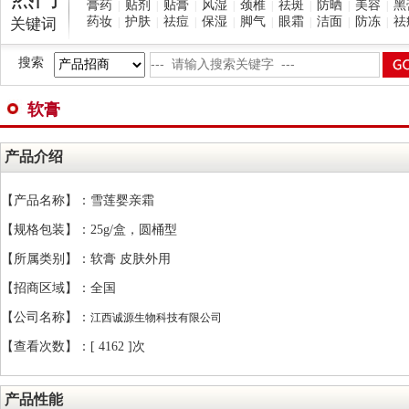
膏药
贴剂
贴膏
风湿
颈椎
祛斑
防晒
美容
黑
|
|
|
|
|
|
|
|
药妆
护肤
祛痘
保湿
脚气
眼霜
洁面
防冻
祛
关键词
|
|
|
|
|
|
|
|
搜索
软膏
产品介绍
【产品名称】：雪莲婴亲霜
【规格包装】：25g/盒，圆桶型
【所属类别】：软膏 皮肤外用
【招商区域】：全国
【公司名称】：
江西诚源生物科技有限公司
【查看次数】：[
4162 ]次
产品性能