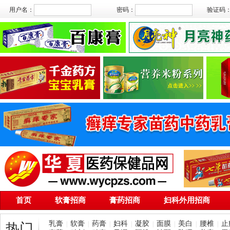
用户名：
密码：
验证码
首页
软膏招商
膏药招商
妇科外用招商
乳膏
软膏
药膏
妇科
凝胶
面膜
美白
腰椎
止
|
|
|
|
|
|
|
|
热门